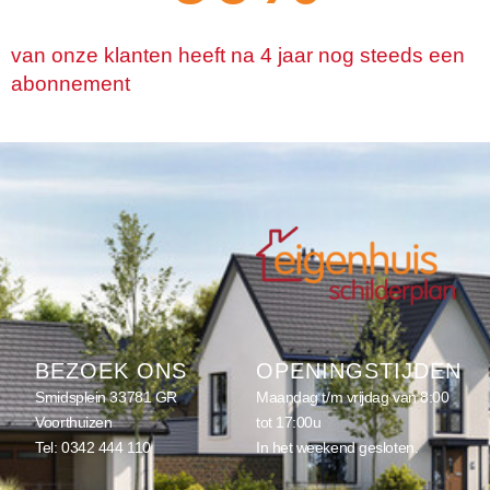
van onze klanten heeft na 4 jaar nog steeds een
abonnement
BEZOEK ONS
OPENINGSTIJDEN
Smidsplein 3
3781 GR
Maandag t/m vrijdag van 8:00
Voorthuizen
tot 17:00u
Tel:
0342 444 110
In het weekend gesloten.